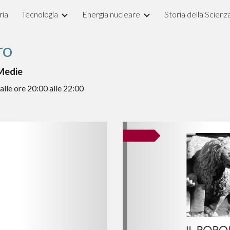
ria
Tecnologia
Energia nucleare
Storia della Scienz
ip to main content
Skip to navigat
TO
 Medie
dalle ore 20:00
alle
22:00