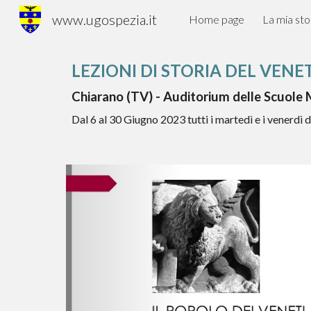
www.ugospezia.it
Home page
La mia sto
Sk
LEZIONI DI STORIA DEL VENE
Chiarano (TV) - Auditorium delle Scuole
Dal
6
al
30 Giugno 2023
tutti i m
artedì e i venerdì 